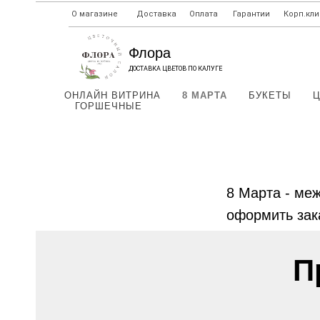
О магазине
Доставка
Оплата
Гарантии
Корп.кл
Флора
ДОСТАВКА ЦВЕТОВ ПО КАЛУГЕ
ОНЛАЙН ВИТРИНА
8 МАРТА
БУКЕТЫ
ГОРШЕЧНЫЕ
ОБКЕ
8 Марта - ме
оформить зак
П