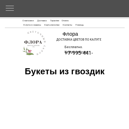
О магазине
Доставка
Гарантии
Оплата
Услуги и сервисы
Корп.клиентам
Контакты
Помощь
Флора
ДОСТАВКА ЦВЕТОВ ПО КАЛУГЕ
Бесплатно.
+7-995-441-
Круглосуточно
6868
Букеты из гвоздик