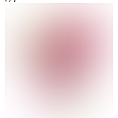
5 350
₽