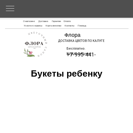
О магазине
Доставка
Гарантии
Оплата
Услуги и сервисы
Корп.клиентам
Контакты
Помощь
Флора
ДОСТАВКА ЦВЕТОВ ПО КАЛУГЕ
Бесплатно.
+7-995-441-
Круглосуточно
6868
Букеты ребенку