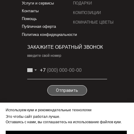
Услуги и сервисы
ПОДАРКИ
Контакты
КОМПОЗИЦИИ
Помощь
КОМНАТНЫЕ ЦВЕТЫ
Публичная оферта
Политика конфидециальности
ЗАКАЖИТЕ ОБРАТНЫЙ ЗВОНОК
введите свой номер
+7
Отправить
По любым вопросам
Используем куки и рекомендательные технологии
zakaz@kaluga-flora.ru
Это чтобы сайт работал лучше.
Бесплатно.Круглосуточно
Оставаясь с нами, вы соглашаетесь на использование файлов куки.
+7-995-441-6868